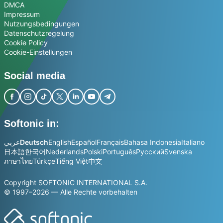
DMCA
Impressum
Nutzungsbedingungen
Datenschutzregelung
Cookie Policy
Cookie-Einstellungen
Social media
Softonic in:
عربي
Deutsch
English
Español
Français
Bahasa Indonesia
Italiano
日本語
한국어
Nederlands
Polski
Português
Русский
Svenska
ภาษาไทย
Türkçe
Tiếng Việt
中文
Copyright SOFTONIC INTERNATIONAL S.A.
© 1997–2026 — Alle Rechte vorbehalten