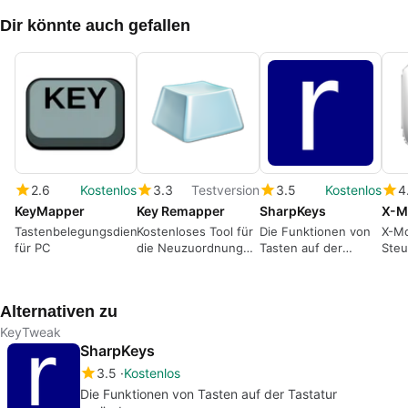
Dir könnte auch gefallen
2.6
Kostenlos
3.3
Testversion
3.5
Kostenlos
4
KeyMapper
Key Remapper
SharpKeys
Tastenbelegungsdienstprogramm
Kostenloses Tool für
Die Funktionen von
X-M
für PC
die Neuzuordnung
Tasten auf der
Steu
der Tastatur
Tastatur verändern
Mau
Alternativen zu
KeyTweak
SharpKeys
3.5
Kostenlos
Die Funktionen von Tasten auf der Tastatur