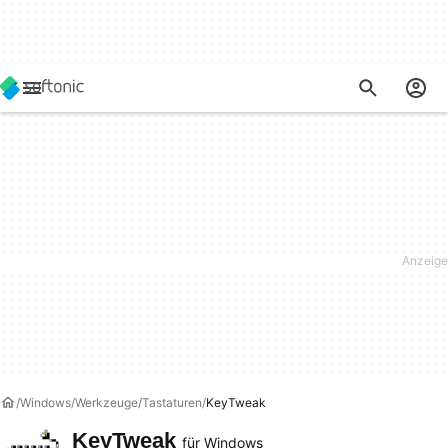
Windows
Werkzeuge
Tastaturen
KeyTweak
KeyTweak
für Windows