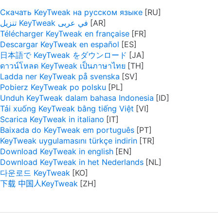
Скачать KeyTweak на русском языке
تنزيل KeyTweak في عربى
Télécharger KeyTweak en française
Descargar KeyTweak en español
日本語で KeyTweak をダウンロード
ดาวน์โหลด KeyTweak เป็นภาษาไทย
Ladda ner KeyTweak på svenska
Pobierz KeyTweak po polsku
Unduh KeyTweak dalam bahasa Indonesia
Tải xuống KeyTweak bằng tiếng Việt
Scarica KeyTweak in italiano
Baixada do KeyTweak em português
KeyTweak uygulamasını türkçe indirin
Download KeyTweak in english
Download KeyTweak in het Nederlands
다운로드 KeyTweak
下载 中国人KeyTweak